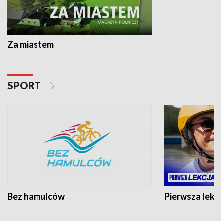
Za miastem
SPORT
Bez hamulców
Pierwsza lekc