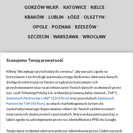
GORZÓW WLKP.
/
KATOWICE
/
KIELCE
/
KRAKÓW
/
LUBLIN
/
ŁÓDŹ
/
OLSZTYN
/
OPOLE
/
POZNAŃ
/
RZESZÓW
/
SZCZECIN
/
WARSZAWA
/
WROCŁAW
Szanujemy Twoją prywatność
Dołącz do nas:
Kliknij "Akceptuję i przechodzę do serwisu", aby wyrazić zgody na
korzystanie z technologii automatycznego śledzenia i zbierania danych,
TVP
dostęp do informacji na Twoim urządzeniu końcowym i ich
Abonament TVP
przechowywanie oraz na przetwarzanie Twoich danych osobowych przez
Regulamin TVP
nas, czyli Telewizję Polską S.A. w likwidacji (zwaną dalej również „TVP”),
Emisja w TVP
Polityka prywatności
Zaufanych Partnerów z IAB* (1201 firm)
oraz pozostałych
Zaufanych
Partnerów TVP (93 firm)
, w celach marketingowych (w tym do
Centrum informacji TVP
Moje zgody
zautomatyzowanego dopasowania reklam do Twoich zainteresowań i
mierzenia ich skuteczności) i pozostałych, które wskazujemy poniżej, a
Naziemna Telewizja Cyfrowa
Pomoc
także zgody na udostępnianie przez nas identyfikatora PPID do Google.
Sklep TVP
Biuro reklamy
Twoje dane osobowe zbierane podczas odwiedzania przez Ciebie naszych