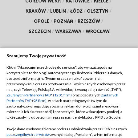
GORZÓW WLKP.
/
KATOWICE
/
KIELCE
/
KRAKÓW
/
LUBLIN
/
ŁÓDŹ
/
OLSZTYN
/
OPOLE
/
POZNAŃ
/
RZESZÓW
/
SZCZECIN
/
WARSZAWA
/
WROCŁAW
Szanujemy Twoją prywatność
Dołącz do nas:
Kliknij "Akceptuję i przechodzę do serwisu", aby wyrazić zgody na
korzystanie z technologii automatycznego śledzenia i zbierania danych,
TVP
dostęp do informacji na Twoim urządzeniu końcowym i ich
Abonament TVP
przechowywanie oraz na przetwarzanie Twoich danych osobowych przez
Regulamin TVP
nas, czyli Telewizję Polską S.A. w likwidacji (zwaną dalej również „TVP”),
Emisja w TVP
Polityka prywatności
Zaufanych Partnerów z IAB* (1201 firm)
oraz pozostałych
Zaufanych
Partnerów TVP (93 firm)
, w celach marketingowych (w tym do
Centrum informacji TVP
Moje zgody
zautomatyzowanego dopasowania reklam do Twoich zainteresowań i
mierzenia ich skuteczności) i pozostałych, które wskazujemy poniżej, a
Naziemna Telewizja Cyfrowa
Pomoc
także zgody na udostępnianie przez nas identyfikatora PPID do Google.
Sklep TVP
Biuro reklamy
Twoje dane osobowe zbierane podczas odwiedzania przez Ciebie naszych
Rada Programowa
Kontakt
poszczególnych serwisów
zwanych dalej „Portalem”, w tym informacje