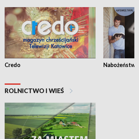
Credo
Nabożeństwa 
ROLNICTWO I WIEŚ