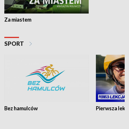
Za miastem
SPORT
Bez hamulców
Pierwsza lekc