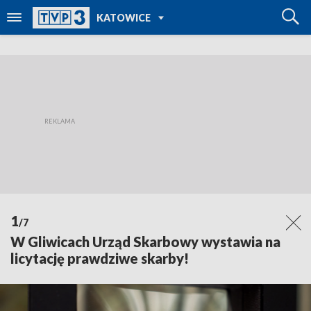
POWRÓT DO
KATOWICE
TVP REGIONY
1
/7
W Gliwicach Urząd Skarbowy wystawia na
licytację prawdziwe skarby!