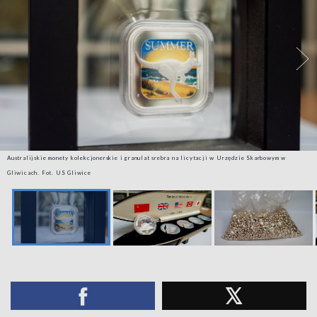
Australijskie monety kolekcjonerskie i granulat srebra na licytacji w Urzędzie Skarbowym w
Gliwicach. Fot. US Gliwice