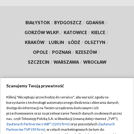
BIAŁYSTOK
/
BYDGOSZCZ
/
GDAŃSK
/
GORZÓW WLKP.
/
KATOWICE
/
KIELCE
/
KRAKÓW
/
LUBLIN
/
ŁÓDŹ
/
OLSZTYN
/
OPOLE
/
POZNAŃ
/
RZESZÓW
/
SZCZECIN
/
WARSZAWA
/
WROCŁAW
Szanujemy Twoją prywatność
Dołącz do nas:
Kliknij "Akceptuję i przechodzę do serwisu", aby wyrazić zgody na
korzystanie z technologii automatycznego śledzenia i zbierania danych,
TVP
dostęp do informacji na Twoim urządzeniu końcowym i ich
Abonament TVP
przechowywanie oraz na przetwarzanie Twoich danych osobowych przez
Regulamin TVP
nas, czyli Telewizję Polską S.A. w likwidacji (zwaną dalej również „TVP”),
Emisja w TVP
Polityka prywatności
Zaufanych Partnerów z IAB* (1201 firm)
oraz pozostałych
Zaufanych
Partnerów TVP (93 firm)
, w celach marketingowych (w tym do
Centrum informacji TVP