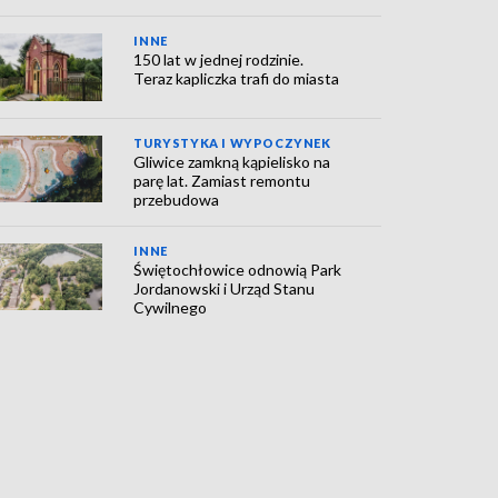
INNE
150 lat w jednej rodzinie.
Teraz kapliczka trafi do miasta
TURYSTYKA I WYPOCZYNEK
Gliwice zamkną kąpielisko na
parę lat. Zamiast remontu
przebudowa
INNE
Świętochłowice odnowią Park
Jordanowski i Urząd Stanu
Cywilnego