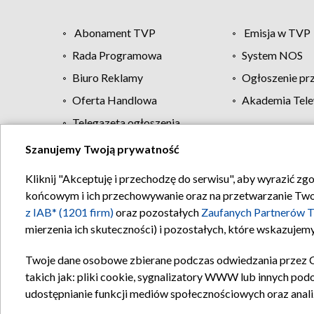
Abonament TVP
Emisja w TVP
Rada Programowa
System NOS
Biuro Reklamy
Ogłoszenie pr
Oferta Handlowa
Akademia Tele
Telegazeta ogłoszenia
Szanujemy Twoją prywatność
Regulamin TVP
Kliknij "Akceptuję i przechodzę do serwisu", aby wyrazić zg
końcowym i ich przechowywanie oraz na przetwarzanie Twoich
z IAB* (1201 firm)
oraz pozostałych
Zaufanych Partnerów T
mierzenia ich skuteczności) i pozostałych, które wskazujemy
Twoje dane osobowe zbierane podczas odwiedzania przez 
takich jak: pliki cookie, sygnalizatory WWW lub innych pod
udostępnianie funkcji mediów społecznościowych oraz anali