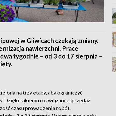
Lipowej w Gliwicach czekają zmiany.
ernizacja nawierzchni. Prace
dwa tygodnie – od 3 do 17 sierpnia –
ięty.
elona na trzy etapy, aby ograniczyć
ów. Dzięki takiemu rozwiązaniu sprzedaż
zość czasu prowadzenia robót.
 między
3 a 17 sierpnia
. W tym okresie cały