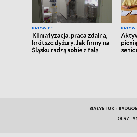
KATOWICE
KATOWI
Klimatyzacja, praca zdalna,
Aktyw
krótsze dyżury. Jak firmy na
pieni
Śląsku radzą sobie z falą
senio
upałów?
BIAŁYSTOK
/
BYDGO
OLSZTY