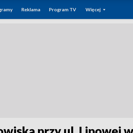
gramy
Reklama
Program TV
Więcej
wiska przy ul. Lipowej w