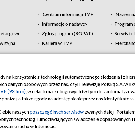
Centrum informacji TVP
Naziemna
Informacje o nadawcy
Program d
zetargowe
Zgłoś program (ROPAT)
Serwis fo
wizyjna
Kariera w TVP
Merchandi
Polityka prywatności
Moje zgody
Pomoc
Biuro re
ody na korzystanie z technologii automatycznego śledzenia i zbie
 danych osobowych przez nas, czyli Telewizję Polską S.A. w likw
VP (93 firm)
, w celach marketingowych (w tym do zautomatyzow
 poniżej, a także zgody na udostępnianie przez nas identyfikator
Ciebie naszych
poszczególnych serwisów
zwanych dalej „Portalem
obnych technologii umożliwiających świadczenie dopasowanych i be
zowanie ruchu w Internecie.