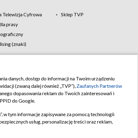
 Telewizja Cyfrowa
Sklep TVP
la prasy
tograficzny
sing (znaki)
klamy
Kontakt
rania danych, dostęp do informacji na Twoim urządzeniu
idacji (zwaną dalej również „TVP”),
Zaufanych Partnerów
anego dopasowania reklam do Twoich zainteresowań i
a PPID do Google.
”, w tym informacje zapisywane za pomocą technologii
zpiecznych usług, personalizację treści oraz reklam,