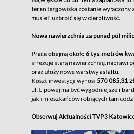
teren targowiska zostanie wyłączony z
musieli uzbroić się w cierpliwość.
Nowa nawierzchnia za ponad pół mili
Prace obejmą około
6 tys. metrów k
sfrezuje starą nawierzchnię, naprawi 
oraz ułoży nowe warstwy asfaltu.
Koszt inwestycji wynosi
570 085,31 z
ul. Lipowej ma być wygodniejsze i bar
jak i mieszkańców robiących tam codz
Obserwuj Aktualności TVP3 Katowic