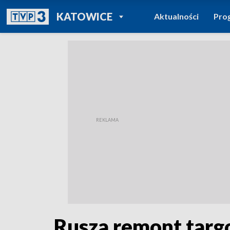
POWRÓT DO
KATOWICE
Aktualności
Pro
TVP REGIONY
Rusza remont targo