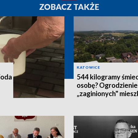
ZOBACZ TAKŻE
KATOWICE
Woda
544 kilogramy śmiec
osobę? Ogrodzienie
„zaginionych" mies