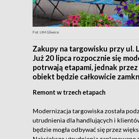
Fot. UM Gliwice
Zakupy na targowisku przy ul. 
Już 20 lipca rozpocznie się mod
potrwają etapami, jednak przez 
obiekt będzie całkowicie zamkn
Remont w trzech etapach
Modernizacja targowiska została podzi
utrudnienia dla handlujących i klient
będzie mogła odbywać się przez więks
Największe utrudnienia zaplanowano