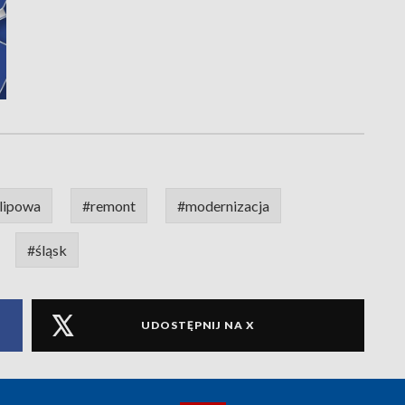
lipowa
#remont
#modernizacja
#śląsk
UDOSTĘPNIJ NA X