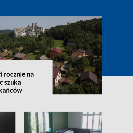
i rocznie na
c szuka
zkańców