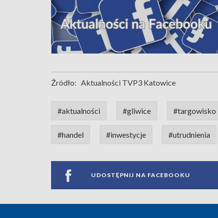
Źródło:
Aktualności TVP3 Katowice
#aktualności
#gliwice
#targowisko 
#handel
#inwestycje
#utrudnienia
UDOSTĘPNIJ NA FACEBOOKU