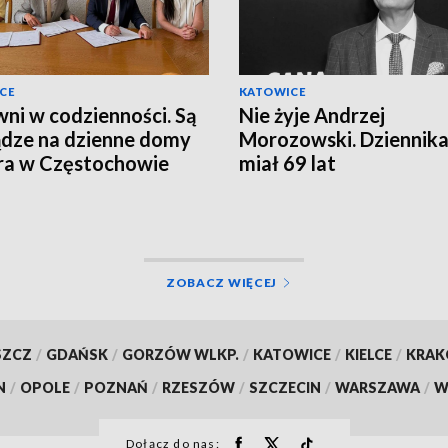
CE
KATOWICE
ni w codzienności. Są
Nie żyje Andrzej
ądze na dzienne domy
Morozowski. Dziennika
ra w Częstochowie
miał 69 lat
ZOBACZ WIĘCEJ
SZCZ
/
GDAŃSK
/
GORZÓW WLKP.
/
KATOWICE
/
KIELCE
/
KRA
N
/
OPOLE
/
POZNAŃ
/
RZESZÓW
/
SZCZECIN
/
WARSZAWA
/
W
Dołącz do nas: