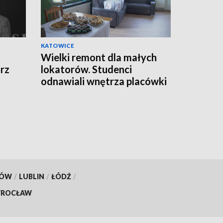
KATOWICE
Wielki remont dla małych
rz
lokatorów. Studenci
odnawiali wnętrza placówki
opiekuńczo-wychowawczej
KÓW
/
LUBLIN
/
ŁÓDŹ
/
ROCŁAW